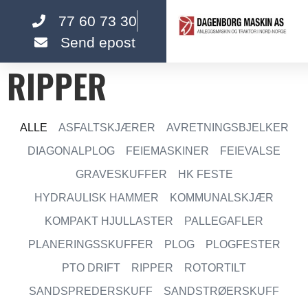
innholdet
77 60 73 30
Send epost
RIPPER
ALLE
ASFALTSKJÆRER
AVRETNINGSBJELKER
DIAGONALPLOG
FEIEMASKINER
FEIEVALSE
GRAVESKUFFER
HK FESTE
HYDRAULISK HAMMER
KOMMUNALSKJÆR
KOMPAKT HJULLASTER
PALLEGAFLER
PLANERINGSSKUFFER
PLOG
PLOGFESTER
PTO DRIFT
RIPPER
ROTORTILT
SANDSPREDERSKUFF
SANDSTRØERSKUFF