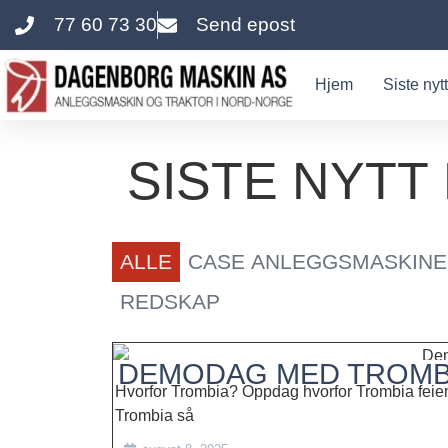
77 60 73 30
Send epost
innholdet
Hjem
Siste nytt
SISTE NYT
ALLE
CASE ANLEGGSMASKIN
REDSKAP
DEMODAG MED TROMBI
Hvorfor Trombia? Oppdag hvorfor Trombia feiem
Trombia så