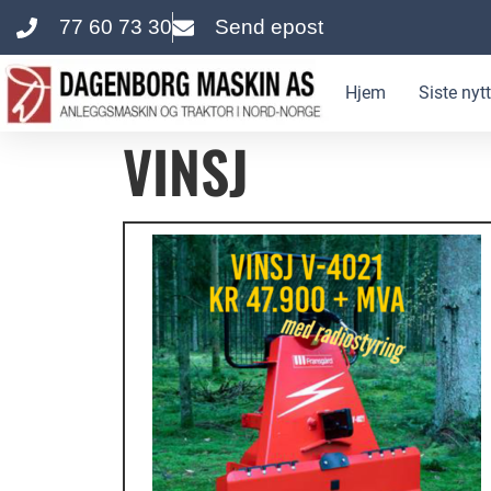
77 60 73 30
Send epost
innholdet
Hjem
Siste nytt
VINSJ