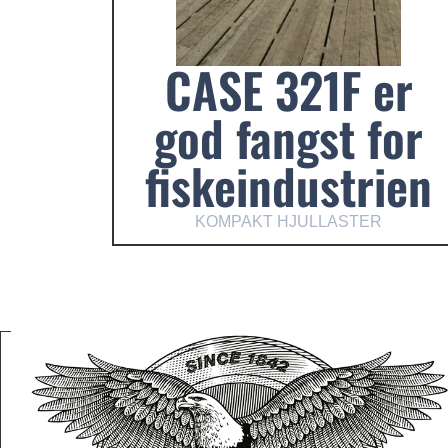
CASE 321F er
god fangst for
fiskeindustrien
KOMPAKT HJULLASTER