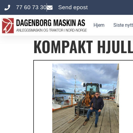
77 60 73 30
Send epost
innholdet
Hjem
Siste nytt
KOMPAKT HJUL